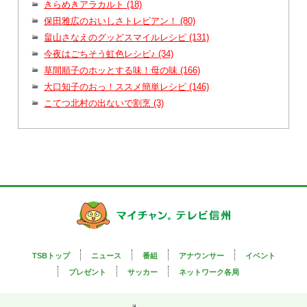
きらめきアラカルト (18)
保田雅広のおいしさトレビアン！ (80)
畠山さなえのグッどスマイルレシピ (131)
今夜はごちそう虹色レシピ♪ (34)
草間順子のホッとする味！母の味 (166)
大口知子のおっ！ススメ簡単レシピ (146)
こてつ北村の出ないで割烹 (3)
TSBトップ
ニュース
番組
アナウンサー
イベント
プレゼント
サッカー
ネットワーク各局