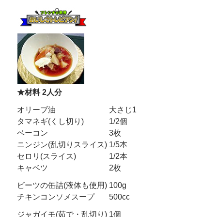
★材料 2人分
オリーブ油
大さじ1
タマネギ(くし切り)
1/2個
ベーコン
3枚
ニンジン(乱切りスライス)
1/5本
セロリ(スライス)
1/2本
キャベツ
2枚
ビーツの缶詰(液体も使用)
100g
チキンコンソメスープ
500cc
ジャガイモ(茹で・乱切り)
1個