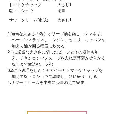
トマトケチャップ
大さじ1
塩・コショウ
適量
サワークリーム(市販)
大さじ1
1.適当な大きさの鍋にオリーブ油を熱し、タマネギ、
ベーコンスライス、ニンジン、セロリ、キャベツを
加えて油が回る程度に炒める。
2.
1
に適当な大きさに切ったビーツとその液体も加
え、チキンコンソメスープを入れ野菜類が柔らかく
なるまで煮込む。(5分)
3.
2
に下処理をしたジャガイモとトマトケチャップを
加えて塩・コショウで調味し、器に盛り付ける。
4.サワークリームを中央に少量添えて完成。