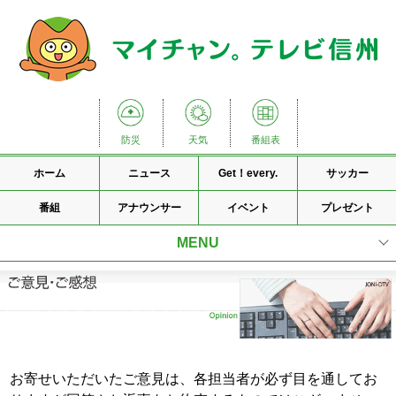
防災
天気
番組表
ホーム
ニュース
Get！every.
サッカー
番組
アナウンサー
イベント
プレゼント
MENU
会社理念
会社概要
国内ネットワーク
お寄せいただいたご意見は、各担当者が必ず目を通してお
放送番組基準