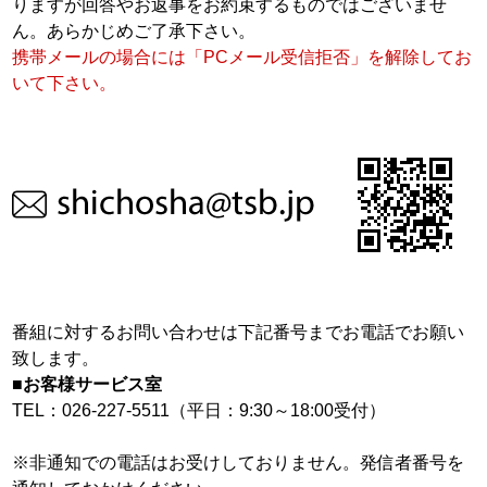
りますが回答やお返事をお約束するものではございませ
ん。あらかじめご了承下さい。
放送番組の種別
携帯メールの場合には「PCメール受信拒否」を解除してお
いて下さい。
放送番組審議会
青少年向け番組
採用情報
中継局一覧
コンプライアンス憲章
テレビ信州人権方針
番組に対するお問い合わせは下記番号までお電話でお願い
致します。
労務費転嫁の取り組み方針
■お客様サービス室
個人情報保護への取り組み
TEL：026-227-5511（平日：9:30～18:00受付）
視聴データの取扱いについて
※非通知での電話はお受けしておりません。発信者番号を