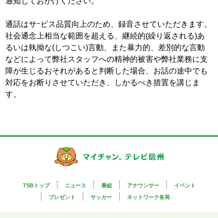
通知しておかけください。
情報セキュリティ基本方針
通話はサｰビス品質向上のため、録音させていただきます。
子育て応援の取り組み
社会通念上相当な範囲を超える、継続的(繰り返される)あ
一般事業主行動計画
るいは執拗な(しつこい)言動、また暴力的、差別的な言動
などによって弊社スタッフへの精神的被害や弊社業務に支
国民保護業務計画
障が生じるおそれがあると判断した場合、お話の途中でも
対応をお断りさせていただき、しかるべき措置を講じま
決算公告
す。
ご意見・ご感想
名義後援の申請について
TSBトップ
ニュース
番組
アナウンサー
イベント
プレゼント
サッカー
ネットワーク各局