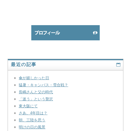
最近の記事
傘が嬉しかった日
猛暑・キャンパス・雪合戦？
長嶋さんと父の時代
「迷う」という贅沢
東大阪にて
さあ、4年目は？
朝、三陸を思う
明けの日の風景