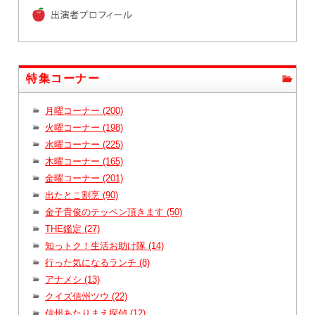
特集コーナー
月曜コーナー (200)
火曜コーナー (198)
水曜コーナー (225)
木曜コーナー (165)
金曜コーナー (201)
出たとこ割烹 (90)
金子貴俊のテッペン頂きます (50)
THE鑑定 (27)
知っトク！生活お助け隊 (14)
行った気になるランチ (8)
アナメシ (13)
クイズ信州ツウ (22)
信州あたりまえ探偵 (12)