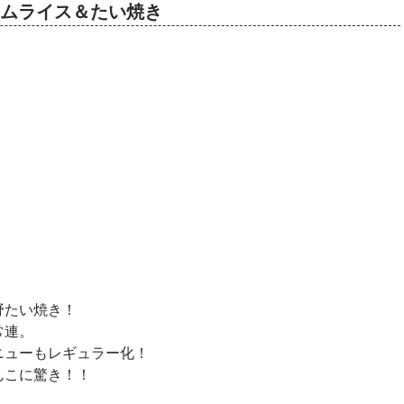
活のオムライス＆たい焼き
野たい焼き！
常連。
ニューもレギュラー化！
んこに驚き！！