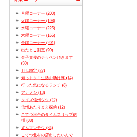
月曜コーナー (200)
火曜コーナー (198)
水曜コーナー (225)
木曜コーナー (165)
金曜コーナー (201)
出たとこ割烹 (90)
金子貴俊のテッペン頂きます
(50)
THE鑑定 (27)
知っトク！生活お助け隊 (14)
行った気になるランチ (8)
アナメシ (13)
クイズ信州ツウ (22)
信州あたりまえ探偵 (12)
こてつ河合のタイムスリップ信
州 (88)
ずんマンモウ (84)
こてつ北村の店出したいんで