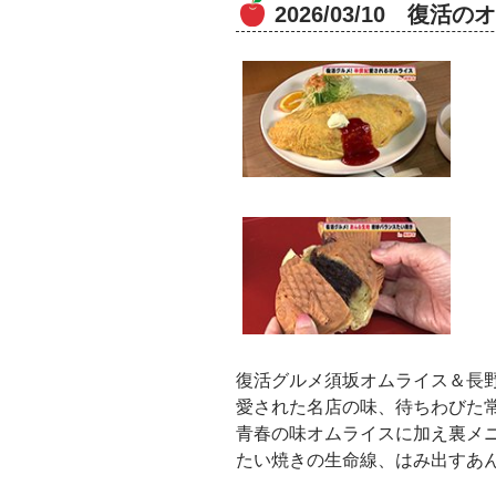
2026/03/10 復
復活グルメ須坂オムライス＆長
愛された名店の味、待ちわびた
青春の味オムライスに加え裏メ
たい焼きの生命線、はみ出すあ