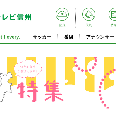
防災
天気
番
t！every.
サッカー
番組
アナウンサー