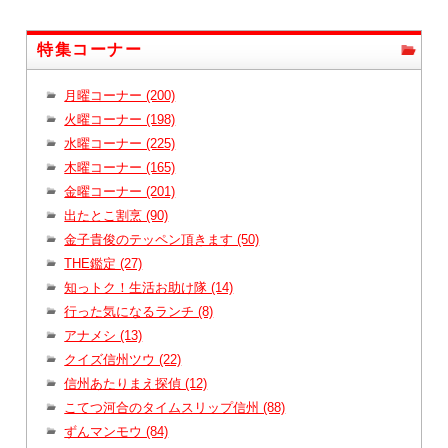
特集コーナー
月曜コーナー (200)
火曜コーナー (198)
水曜コーナー (225)
木曜コーナー (165)
金曜コーナー (201)
出たとこ割烹 (90)
金子貴俊のテッペン頂きます (50)
THE鑑定 (27)
知っトク！生活お助け隊 (14)
行った気になるランチ (8)
アナメシ (13)
クイズ信州ツウ (22)
信州あたりまえ探偵 (12)
こてつ河合のタイムスリップ信州 (88)
ずんマンモウ (84)