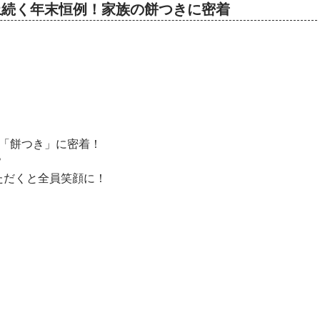
0年以上続く年末恒例！家族の餅つきに密着
備「餅つき」に密着！
？
ただくと全員笑顔に！