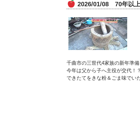
2026/01/08 7
千曲市の三世代4家族の新年準
今年は父から子へ主役が交代！
できたてをきな粉＆ごま味でい