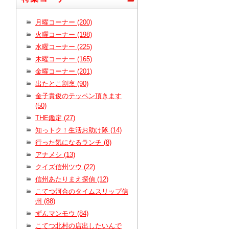
月曜コーナー (200)
火曜コーナー (198)
水曜コーナー (225)
木曜コーナー (165)
金曜コーナー (201)
出たとこ割烹 (90)
金子貴俊のテッペン頂きます
(50)
THE鑑定 (27)
知っトク！生活お助け隊 (14)
行った気になるランチ (8)
アナメシ (13)
クイズ信州ツウ (22)
信州あたりまえ探偵 (12)
こてつ河合のタイムスリップ信
州 (88)
ずんマンモウ (84)
こてつ北村の店出したいんで