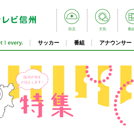
防災
天気
番
t！every.
サッカー
番組
アナウンサー