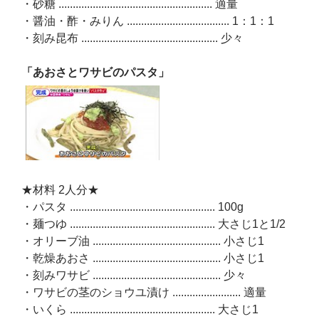
・砂糖 ...................................................... 適量
・醤油・酢・みりん .................................... 1：1：1
・刻み昆布 ................................................ 少々
「あおさとワサビのパスタ」
★材料 2人分★
・パスタ ................................................... 100g
・麺つゆ ................................................... 大さじ1と1/2
・オリーブ油 ............................................. 小さじ1
・乾燥あおさ ............................................. 小さじ1
・刻みワサビ ............................................. 少々
・ワサビの茎のショウユ漬け ........................ 適量
・いくら ................................................... 大さじ1