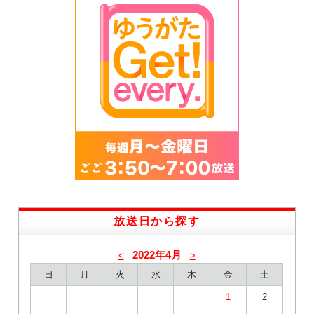
放送日から探す
2022年4月
<
>
日
月
火
水
木
金
土
1
2