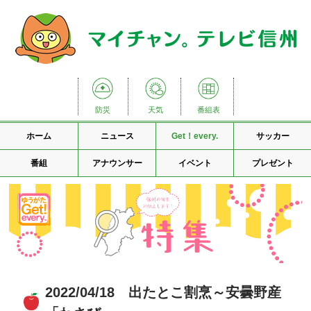
防災
天気
番組表
ホーム
ニュース
Get！every.
サッカー
番組
アナウンサー
イベント
プレゼント
2022/04/18 出たとこ割烹～安曇野産