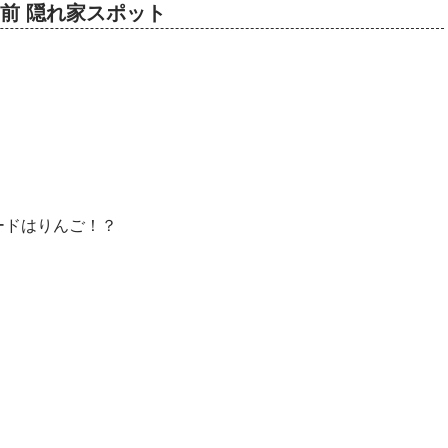
寺門前 隠れ家スポット
ードはりんご！？