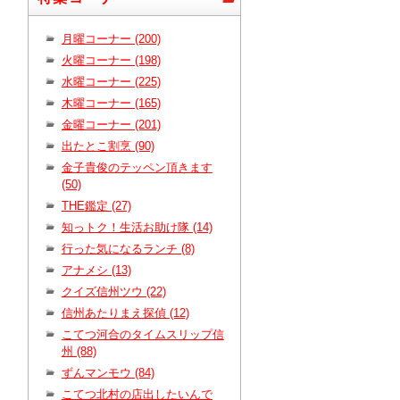
月曜コーナー (200)
火曜コーナー (198)
水曜コーナー (225)
木曜コーナー (165)
金曜コーナー (201)
出たとこ割烹 (90)
金子貴俊のテッペン頂きます
(50)
THE鑑定 (27)
知っトク！生活お助け隊 (14)
行った気になるランチ (8)
アナメシ (13)
クイズ信州ツウ (22)
信州あたりまえ探偵 (12)
こてつ河合のタイムスリップ信
州 (88)
ずんマンモウ (84)
こてつ北村の店出したいんで