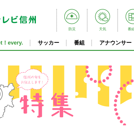
防災
天気
番
t！every.
サッカー
番組
アナウンサー