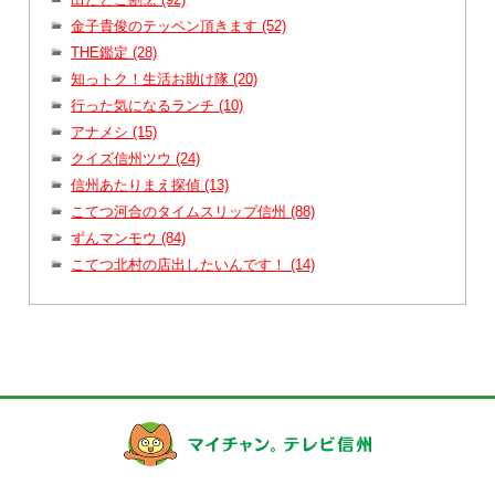
金子貴俊のテッペン頂きます (52)
THE鑑定 (28)
知っトク！生活お助け隊 (20)
行った気になるランチ (10)
アナメシ (15)
クイズ信州ツウ (24)
信州あたりまえ探偵 (13)
こてつ河合のタイムスリップ信州 (88)
ずんマンモウ (84)
こてつ北村の店出したいんです！ (14)