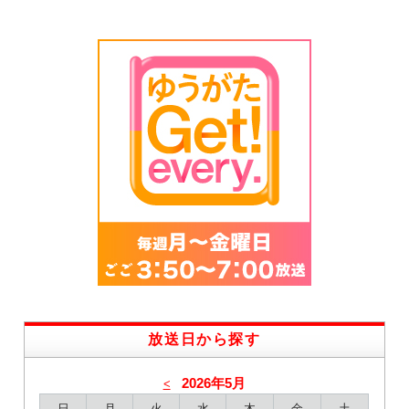
放送日から探す
2026年5月
<
日
月
火
水
木
金
土