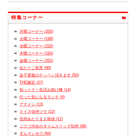
特集コーナー
月曜コーナー (200)
火曜コーナー (198)
水曜コーナー (225)
木曜コーナー (165)
金曜コーナー (201)
出たとこ割烹 (90)
金子貴俊のテッペン頂きます (50)
THE鑑定 (27)
知っトク！生活お助け隊 (14)
行った気になるランチ (8)
アナメシ (13)
クイズ信州ツウ (22)
信州あたりまえ探偵 (12)
こてつ河合のタイムスリップ信州 (88)
ずんマンモウ (84)