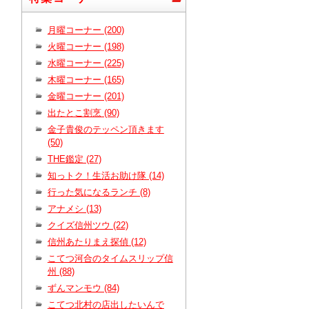
月曜コーナー (200)
火曜コーナー (198)
水曜コーナー (225)
木曜コーナー (165)
金曜コーナー (201)
出たとこ割烹 (90)
金子貴俊のテッペン頂きます
(50)
THE鑑定 (27)
知っトク！生活お助け隊 (14)
行った気になるランチ (8)
アナメシ (13)
クイズ信州ツウ (22)
信州あたりまえ探偵 (12)
こてつ河合のタイムスリップ信
州 (88)
ずんマンモウ (84)
こてつ北村の店出したいんで