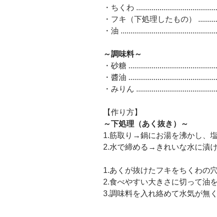
・ちくわ .........................................
・フキ（下処理したもの） .................
・油 ..............................................
～調味料～
・砂糖 .........................................
・醬油 .........................................
・みりん ......................................
【作り方】
～下処理（あく抜き）～
1.筋取り→鍋にお湯を沸かし、
2.水で締める→きれいな水に漬
1.あくが抜けたフキをちくわの
2.食べやすい大きさに切って油
3.調味料を入れ絡めて水気が無