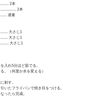
.......... 2本
.......... 2本
........... 適量
............. 大さじ1
............. 大さじ1
............. 大さじ1
塩を入れ5分ほど茹でる。
ける。（何度か水を変える）
穴に刺す。
を引いたフライパンで焼き目をつける。
くなったら完成。