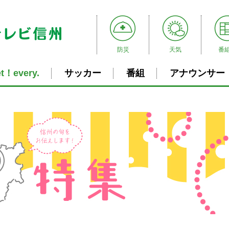
防災
天気
番
t！every.
サッカー
番組
アナウンサー