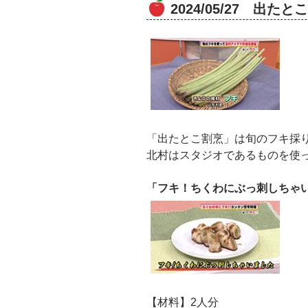
2024/05/27 出た
「出たとこ割烹」は旬のフキ採り
北村はスタジオであるものを使
「フキ！ちくわにぶっ刺しちゃ
【材料】2人分