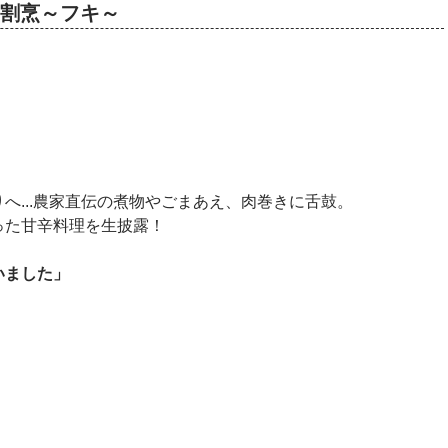
とこ割烹～フキ～
へ...農家直伝の煮物やごまあえ、肉巻きに舌鼓。
った甘辛料理を生披露！
いました」