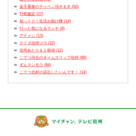
金子貴俊のテッペン頂きます (50)
THE鑑定 (27)
知っトク！生活お助け隊 (14)
行った気になるランチ (8)
アナメシ (13)
クイズ信州ツウ (22)
信州あたりまえ探偵 (12)
こてつ河合のタイムスリップ信州 (88)
ずんマンモウ (84)
こてつ北村の店出したいんです！ (14)