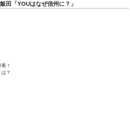
ンモウ飯田「YOUはなぜ信州に？」
密着！
とは？