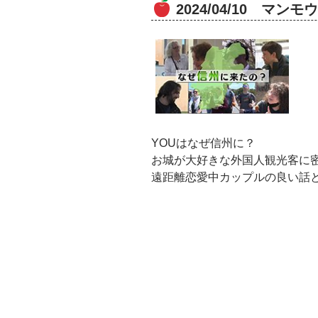
2024/04/10 マ
YOUはなぜ信州に？
お城が大好きな外国人観光客に
遠距離恋愛中カップルの良い話