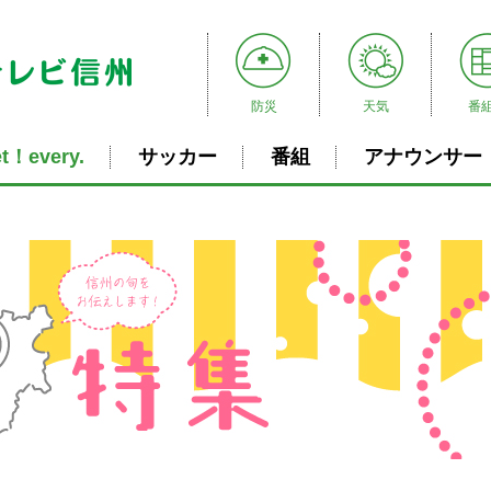
防災
天気
番
t！every.
サッカー
番組
アナウンサー