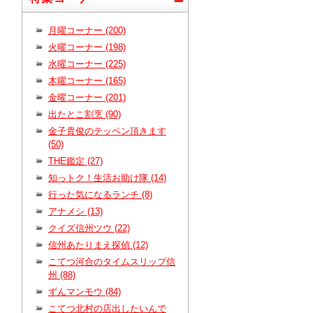
月曜コーナー (200)
火曜コーナー (198)
水曜コーナー (225)
木曜コーナー (165)
金曜コーナー (201)
出たとこ割烹 (90)
金子貴俊のテッペン頂きます
(50)
THE鑑定 (27)
知っトク！生活お助け隊 (14)
行った気になるランチ (8)
アナメシ (13)
クイズ信州ツウ (22)
信州あたりまえ探偵 (12)
こてつ河合のタイムスリップ信
州 (88)
ずんマンモウ (84)
こてつ北村の店出したいんで