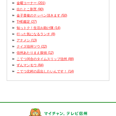
金曜コーナー (201)
出たとこ割烹 (90)
金子貴俊のテッペン頂きます (50)
THE鑑定 (27)
知っトク！生活お助け隊 (14)
行った気になるランチ (8)
アナメシ (13)
クイズ信州ツウ (22)
信州あたりまえ探偵 (12)
こてつ河合のタイムスリップ信州 (88)
ずんマンモウ (84)
こてつ北村の店出したいんです！ (14)