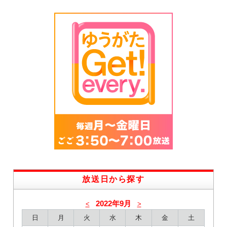
放送日から探す
2022年9月
<
>
日
月
火
水
木
金
土