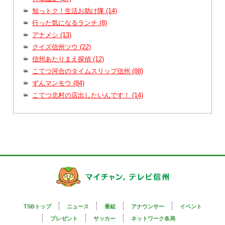
知っトク！生活お助け隊 (14)
行った気になるランチ (8)
アナメシ (13)
クイズ信州ツウ (22)
信州あたりまえ探偵 (12)
こてつ河合のタイムスリップ信州 (88)
ずんマンモウ (84)
こてつ北村の店出したいんです！ (14)
TSBトップ
ニュース
番組
アナウンサー
イベント
プレゼント
サッカー
ネットワーク各局