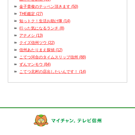
金子貴俊のテッペン頂きます (50)
THE鑑定 (27)
知っトク！生活お助け隊 (14)
行った気になるランチ (8)
アナメシ (13)
クイズ信州ツウ (22)
信州あたりまえ探偵 (12)
こてつ河合のタイムスリップ信州 (88)
ずんマンモウ (84)
こてつ北村の店出したいんです！ (14)