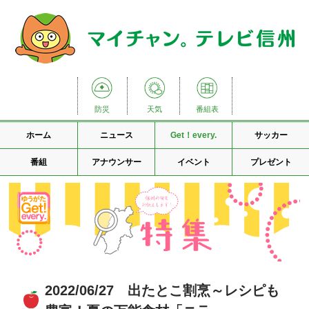
防災
天気
番組表
ホーム
ニュース
Get！every.
サッカー
番組
アナウンサー
イベント
プレゼント
2022/06/27 出たとこ割烹～レシピも