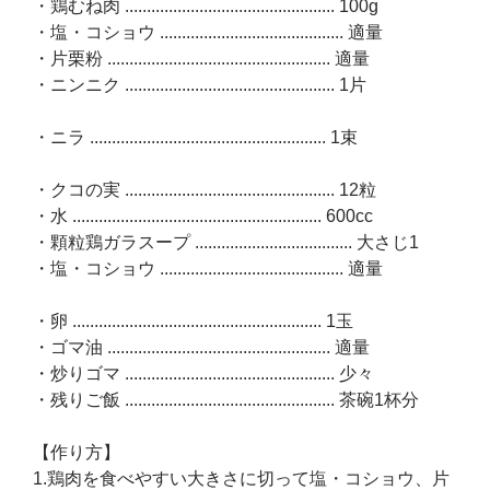
・鶏むね肉 ................................................ 100g
・塩・コショウ .......................................... 適量
・片栗粉 ................................................... 適量
・ニンニク ................................................ 1片
・ニラ ...................................................... 1束
・クコの実 ................................................ 12粒
・水 ......................................................... 600cc
・顆粒鶏ガラスープ .................................... 大さじ1
・塩・コショウ .......................................... 適量
・卵 ......................................................... 1玉
・ゴマ油 ................................................... 適量
・炒りゴマ ................................................ 少々
・残りご飯 ................................................ 茶碗1杯分
【作り方】
1.鶏肉を食べやすい大きさに切って塩・コショウ、片