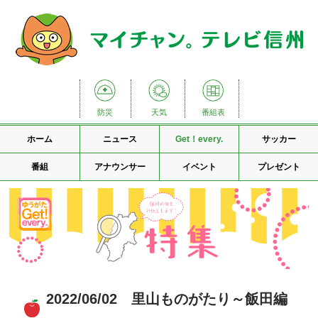
防災
天気
番組表
ホーム
ニュース
Get！every.
サッカー
番組
アナウンサー
イベント
プレゼント
2022/06/02 里山ものがたり～飯田編