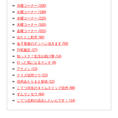
月曜コーナー (200)
火曜コーナー (198)
水曜コーナー (225)
木曜コーナー (165)
金曜コーナー (201)
出たとこ割烹 (90)
金子貴俊のテッペン頂きます (50)
THE鑑定 (27)
知っトク！生活お助け隊 (14)
行った気になるランチ (8)
アナメシ (13)
クイズ信州ツウ (22)
信州あたりまえ探偵 (12)
こてつ河合のタイムスリップ信州 (88)
ずんマンモウ (84)
こてつ北村の店出したいんです！ (14)