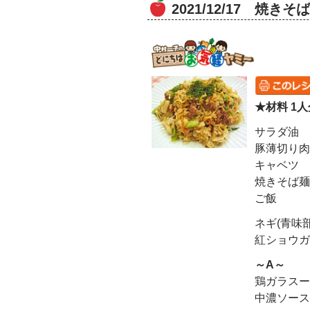
2021/12/17 焼きそ
★材料 1人
サラダ油
豚薄切り肉
キャベツ
焼きそば麺
ご飯
ネギ(青味部
紅ショウガ
～A～
鶏ガラスー
中濃ソース