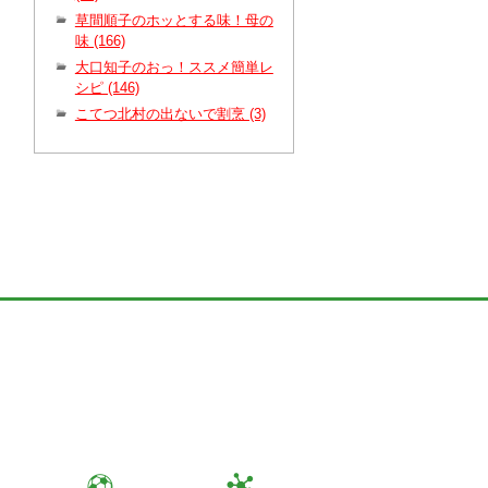
草間順子のホッとする味！母の
味 (166)
大口知子のおっ！ススメ簡単レ
シピ (146)
こてつ北村の出ないで割烹 (3)