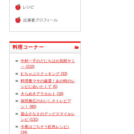
料理コーナー
中村一子のどにちはお気軽ヤミ
～ (210)
むちゃぶりクッキング (33)
料理番マサの厳選！あの時のレ
シピに会いたくて (5)
きらめきアラカルト (18)
保田雅広のおいしさトレビア
ン！ (80)
畠山さなえのグッどスマイルレ
シピ (131)
今夜はごちそう虹色レシピ♪
(34)