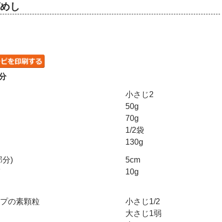
ばめし
分
小さじ2
50g
70g
1/2袋
130g
分)
5cm
10g
プの素顆粒
小さじ1/2
大さじ1弱