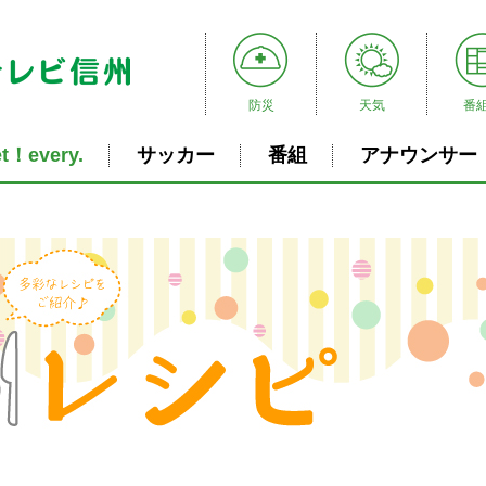
防災
天気
番
t！every.
サッカー
番組
アナウンサー