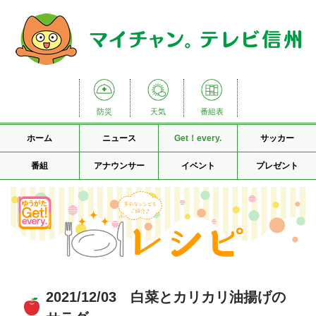
防災
天気
番組表
ホーム
ニュース
Get！every.
サッカー
番組
アナウンサー
イベント
プレゼント
2021/12/03 白菜とカリカリ油揚げの