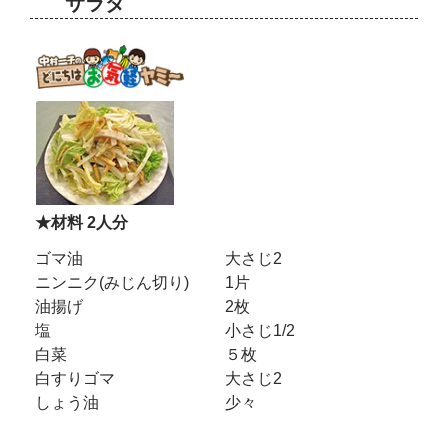
サラダ
★材料 2人分
ゴマ油
大さじ2
ニンニク(みじん切り)
1片
油揚げ
2枚
塩
小さじ1/2
白菜
５枚
白すりゴマ
大さじ2
しょう油
少々