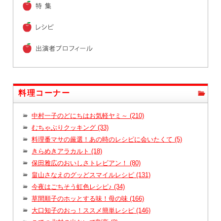
料理コーナー
中村一子のどにちはお気軽ヤミ～ (210)
むちゃぶりクッキング (33)
料理番マサの厳選！あの時のレシピに会いたくて (5)
きらめきアラカルト (18)
保田雅広のおいしさトレビアン！ (80)
畠山さなえのグッどスマイルレシピ (131)
今夜はごちそう虹色レシピ♪ (34)
草間順子のホッとする味！母の味 (166)
大口知子のおっ！ススメ簡単レシピ (146)