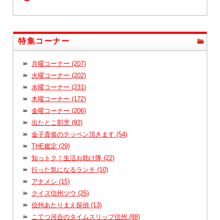
特集コーナー
月曜コーナー (207)
火曜コーナー (202)
水曜コーナー (231)
木曜コーナー (172)
金曜コーナー (206)
出たとこ割烹 (93)
金子貴俊のテッペン頂きます (54)
THE鑑定 (29)
知っトク！生活お助け隊 (22)
行った気になるランチ (10)
アナメシ (15)
クイズ信州ツウ (25)
信州あたりまえ探偵 (13)
こてつ河合のタイムスリップ信州 (88)