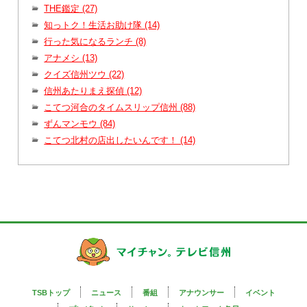
THE鑑定 (27)
知っトク！生活お助け隊 (14)
行った気になるランチ (8)
アナメシ (13)
クイズ信州ツウ (22)
信州あたりまえ探偵 (12)
こてつ河合のタイムスリップ信州 (88)
ずんマンモウ (84)
こてつ北村の店出したいんです！ (14)
TSBトップ
ニュース
番組
アナウンサー
イベント