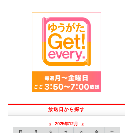
放送日から探す
2025年12月
<
>
日
月
火
水
木
金
土