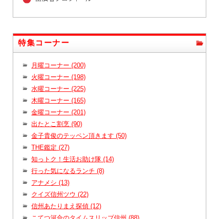
特集コーナー
月曜コーナー (200)
火曜コーナー (198)
水曜コーナー (225)
木曜コーナー (165)
金曜コーナー (201)
出たとこ割烹 (90)
金子貴俊のテッペン頂きます (50)
THE鑑定 (27)
知っトク！生活お助け隊 (14)
行った気になるランチ (8)
アナメシ (13)
クイズ信州ツウ (22)
信州あたりまえ探偵 (12)
こてつ河合のタイムスリップ信州 (88)