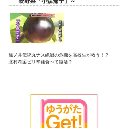
統野菜「小森茄子」～
篠ノ井伝統丸ナス絶滅の危機を高校生が救う！？
北村考案ピリ辛麺食べて復活？