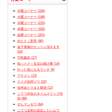
月曜コーナー (200)
火曜コーナー (198)
水曜コーナー (225)
木曜コーナー (165)
金曜コーナー (201)
出たとこ割烹 (90)
金子貴俊のテッペン頂きます
(50)
THE鑑定 (27)
知っトク！生活お助け隊 (14)
行った気になるランチ (8)
アナメシ (13)
クイズ信州ツウ (22)
信州あたりまえ探偵 (12)
こてつ河合のタイムスリップ信
州 (88)
ずんマンモウ (84)
こてつ北村の店出したいんで