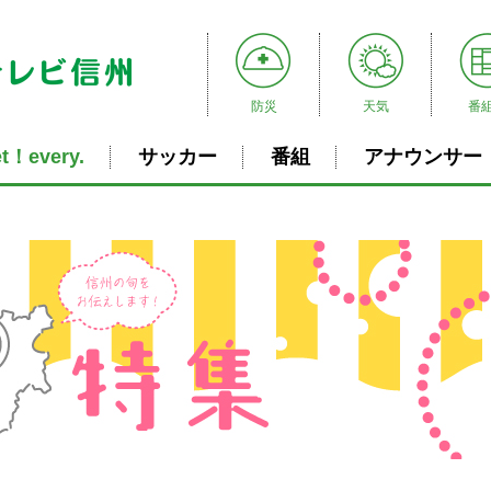
防災
天気
番
t！every.
サッカー
番組
アナウンサー