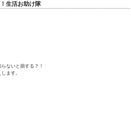
っトク！生活お助け隊
知らないと損する？！
えします。