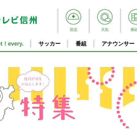
防災
天気
番
t！every.
サッカー
番組
アナウンサー