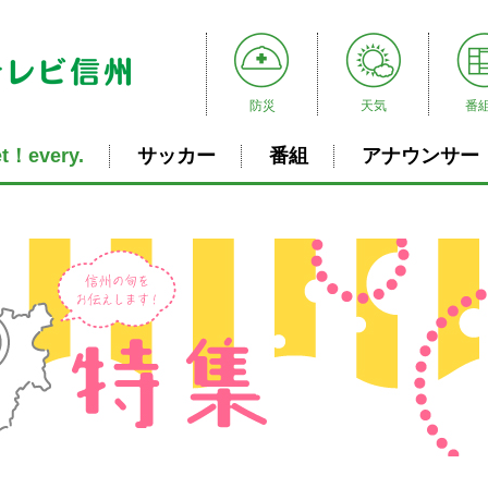
防災
天気
番
t！every.
サッカー
番組
アナウンサー