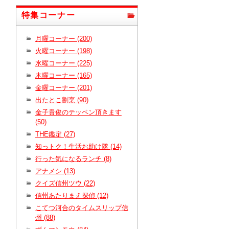
特集コーナー
月曜コーナー (200)
火曜コーナー (198)
水曜コーナー (225)
木曜コーナー (165)
金曜コーナー (201)
出たとこ割烹 (90)
金子貴俊のテッペン頂きます
(50)
THE鑑定 (27)
知っトク！生活お助け隊 (14)
行った気になるランチ (8)
アナメシ (13)
クイズ信州ツウ (22)
信州あたりまえ探偵 (12)
こてつ河合のタイムスリップ信
州 (88)