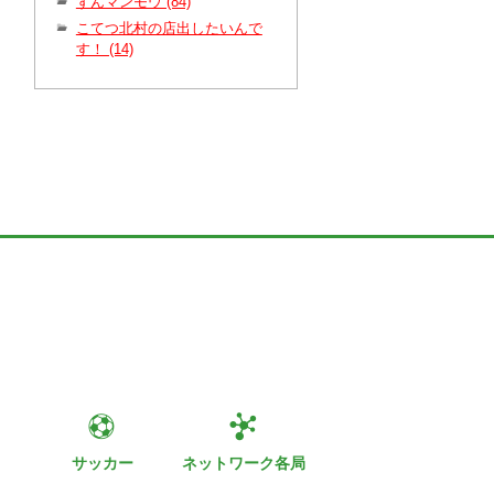
ずんマンモウ (84)
こてつ北村の店出したいんで
す！ (14)
ト
サッカー
ネットワーク各局