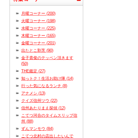
月曜コーナー (200)
火曜コーナー (198)
水曜コーナー (225)
木曜コーナー (165)
金曜コーナー (201)
出たとこ割烹 (90)
金子貴俊のテッペン頂きます
(50)
THE鑑定 (27)
知っトク！生活お助け隊 (14)
行った気になるランチ (8)
アナメシ (13)
クイズ信州ツウ (22)
信州あたりまえ探偵 (12)
こてつ河合のタイムスリップ信
州 (88)
ずんマンモウ (84)
こてつ北村の店出したいんで