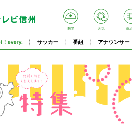
防災
天気
番
t！every.
サッカー
番組
アナウンサー