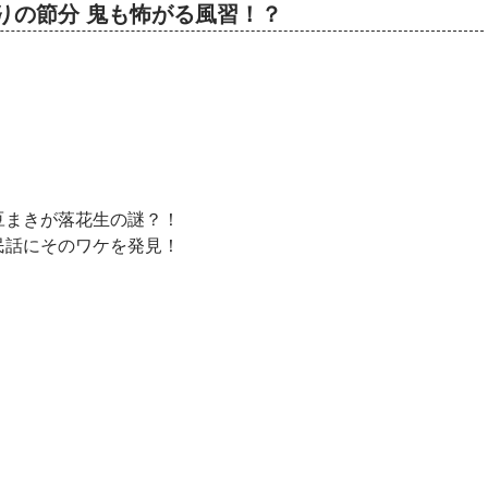
4年ぶりの節分 鬼も怖がる風習！？
豆まきが落花生の謎？！
民話にそのワケを発見！