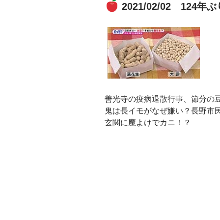
2021/02/02 12
善光寺の疫病退散行事、節分の
鬼は長イモがなぜ嫌い？長野市
玄関に魔よけでカニ！？