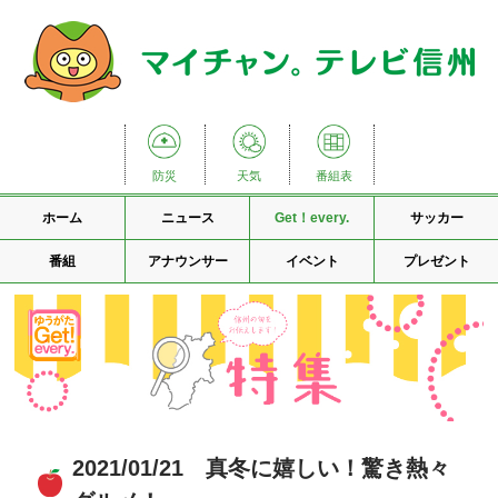
防災
天気
番組表
ホーム
ニュース
Get！every.
サッカー
番組
アナウンサー
イベント
プレゼント
2021/01/21 真冬に嬉しい！驚き熱々