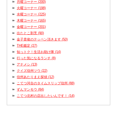
月曜コーナー (200)
火曜コーナー (198)
水曜コーナー (225)
木曜コーナー (165)
金曜コーナー (201)
出たとこ割烹 (90)
金子貴俊のテッペン頂きます (50)
THE鑑定 (27)
知っトク！生活お助け隊 (14)
行った気になるランチ (8)
アナメシ (13)
クイズ信州ツウ (22)
信州あたりまえ探偵 (12)
こてつ河合のタイムスリップ信州 (88)
ずんマンモウ (84)
こてつ北村の店出したいんです！ (14)