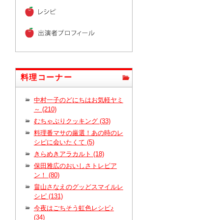
料理コーナー
中村一子のどにちはお気軽ヤミ
～ (210)
むちゃぶりクッキング (33)
料理番マサの厳選！あの時のレ
シピに会いたくて (5)
きらめきアラカルト (18)
保田雅広のおいしさトレビア
ン！ (80)
畠山さなえのグッどスマイルレ
シピ (131)
今夜はごちそう虹色レシピ♪
(34)