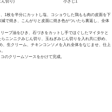
じん切り)
小さじ1
き、1枚を半分にカットし塩、コショウした鶏もも肉の皮面を下
加減で焼き、こんがりと皮面に焼き色がついたら裏返し、全体
オリーブ油をひき、石づきをカットし手でほぐしたマイタケと
たらニンニクみじん切り、玉ねぎみじん切りを入れ共に炒め、
詰め、生クリーム、チキンコンソメを入れ全体をなじませ、仕上
る。
ノコのクリームソースをかけて完成。