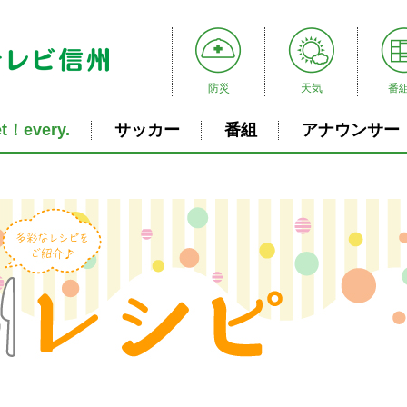
防災
天気
番
t！every.
サッカー
番組
アナウンサー