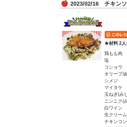
2023/02/16 
★材料 2人
鶏もも肉
塩
コショウ
オリーブ油
シメジ
マイタケ
玉ねぎ(み
ニンニク(
白ワイン
生クリーム
チキンコン