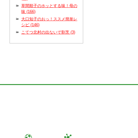
草間順子のホッとする味！母の
味 (166)
大口知子のおっ！ススメ簡単レ
シピ (146)
こてつ北村の出ないで割烹 (3)