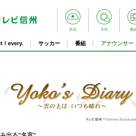
防災
天気
番
t！every.
サッカー
番組
アナウンサー
にじみ出る"名言"