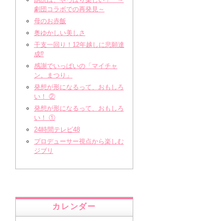
劇団コラボでの再発見～
母のお赤飯
奥ゆかしい美しさ
干支一回り！12年越しに悲願達
成⁉
感謝でいっぱいの「マイチャ
ン。まつり」
発想が形になるって、おもしろ
い！ ②
発想が形になるって、おもしろ
い！ ①
24時間テレビ48
プロデューサー視点から楽しむ
ジブリ
カレンダー