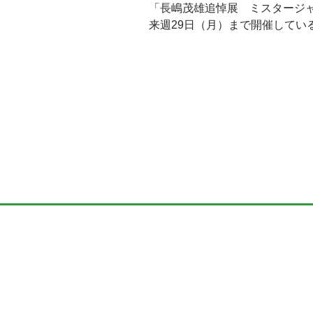
「長嶋茂雄追悼展 ミスタージャ
来週
29
日（月）まで開催してい