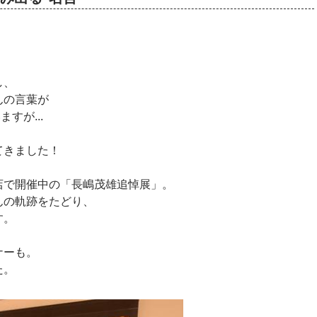
し、
んの言葉が
すが...
てきました！
店で開催中の「長嶋茂雄追悼展」。
んの軌跡をたどり、
す。
ナーも。
た。