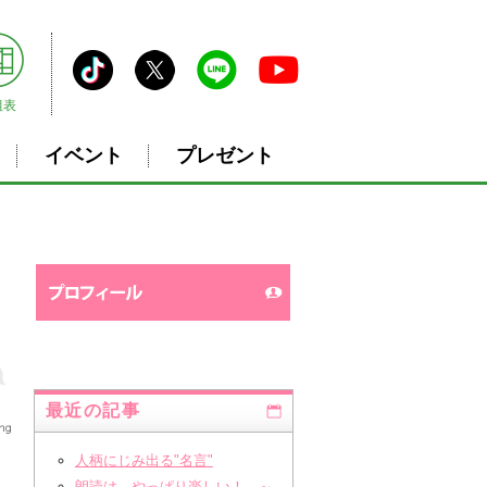
組表
イベント
プレゼント
最近の記事
人柄にじみ出る"名言"
朗読は、やっぱり楽しい！ ～