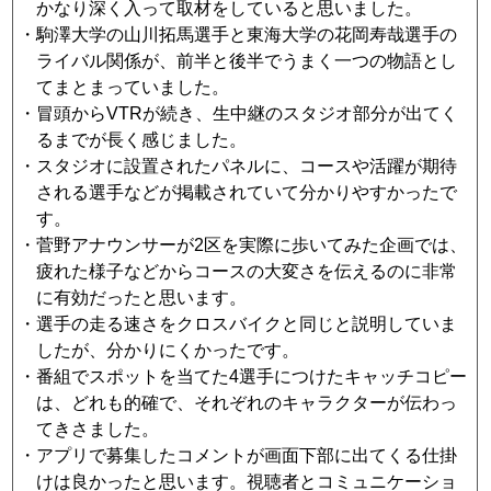
かなり深く入って取材をしていると思いました。
・駒澤大学の山川拓馬選手と東海大学の花岡寿哉選手の
ライバル関係が、前半と後半でうまく一つの物語とし
てまとまっていました。
・冒頭からVTRが続き、生中継のスタジオ部分が出てく
るまでが長く感じました。
・スタジオに設置されたパネルに、コースや活躍が期待
される選手などが掲載されていて分かりやすかったで
す。
・菅野アナウンサーが2区を実際に歩いてみた企画では、
疲れた様子などからコースの大変さを伝えるのに非常
に有効だったと思います。
・選手の走る速さをクロスバイクと同じと説明していま
したが、分かりにくかったです。
・番組でスポットを当てた4選手につけたキャッチコピー
は、どれも的確で、それぞれのキャラクターが伝わっ
てきさました。
・アプリで募集したコメントが画面下部に出てくる仕掛
けは良かったと思います。視聴者とコミュニケーショ