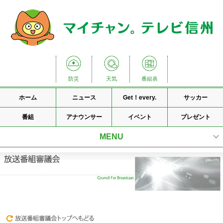
防災
天気
番組表
ホーム
ニュース
Get！every.
サッカー
番組
アナウンサー
イベント
プレゼント
MENU
会社理念
会社概要
国内ネットワーク
放送番組基準