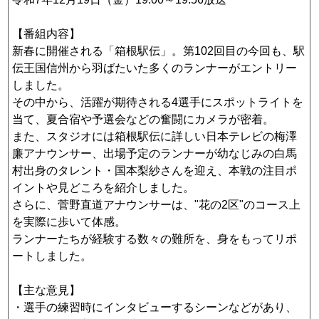
情報セキュリティ基本方針
【番組内容】
子育て応援の取り組み
新春に開催される「箱根駅伝」。第102回目の今回も、駅
一般事業主行動計画
伝王国信州から羽ばたいた多くのランナーがエントリー
しました。
国民保護業務計画
その中から、活躍が期待される4選手にスポットライトを
当て、夏合宿や予選会などの奮闘にカメラが密着。
決算公告
また、スタジオには箱根駅伝に詳しい日本テレビの梅澤
廉アナウンサー、出場予定のランナーが幼なじみの白馬
ご意見・ご感想
村出身のタレント・国本梨紗さんを迎え、本戦の注目ポ
名義後援の申請について
イントや見どころを紹介しました。
さらに、菅野直道アナウンサーは、"花の2区"のコース上
を実際に歩いて体感。
ランナーたちが経験する数々の難所を、身をもってリポ
ートしました。
【主な意見】
・選手の練習時にインタビューするシーンなどがあり、