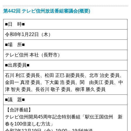
放送番組の種別
第442回 テレビ信州放送番組審議会(概要)
放送番組審議会
■日 時■
令和8年1月22日（木）
青少年向け番組
■場 所■
採用情報
テレビ信州 本社（長野市）
中継局一覧
■出席委員■
コンプライアンス憲章
石川 利江 委員長、松田 正巳 副委員長、北市 治史 委員、
金田一 真澄 委員、下大薗 浩 委員、関 由美江 委員、中
テレビ信州人権方針
津 智夫 委員、長谷川 敬子 委員、柳澤 勝久 委員
労務費転嫁の取り組み方針
■議 題■
個人情報保護への取り組み
【合評番組】
テレビ信州開局45周年記念特別番組「駅伝王国信州 新
視聴データの取扱いについて
春を100倍楽しむ方法」
令和7年12月19日（金）19:00～19:56放送