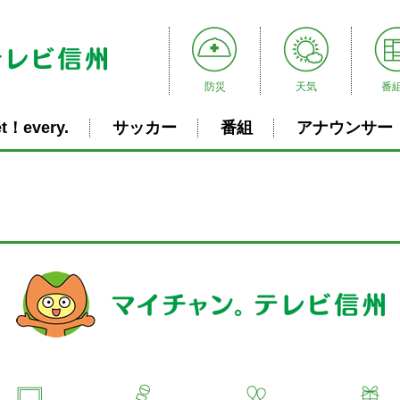
防災
天気
番
t！every.
サッカー
番組
アナウンサー