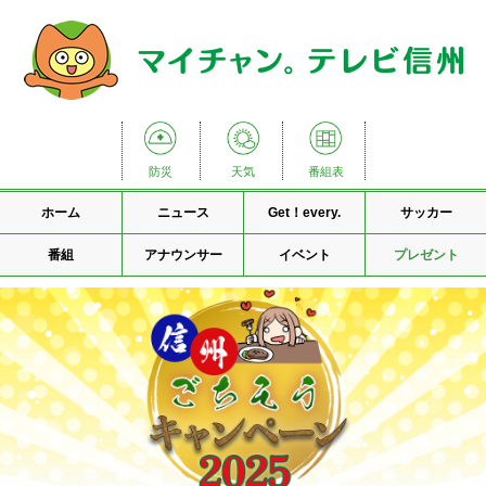
防災
天気
番組表
ホーム
ニュース
Get！every.
サッカー
番組
アナウンサー
イベント
プレゼント