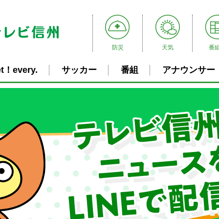
防災
天気
番
t！every.
サッカー
番組
アナウンサー