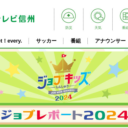
防災
天気
番
t！every.
サッカー
番組
アナウンサー