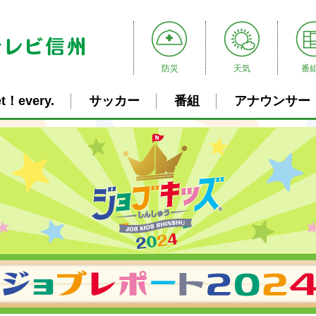
防災
天気
番
t！every.
サッカー
番組
アナウンサー