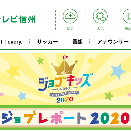
防災
天気
番
t！every.
サッカー
番組
アナウンサー