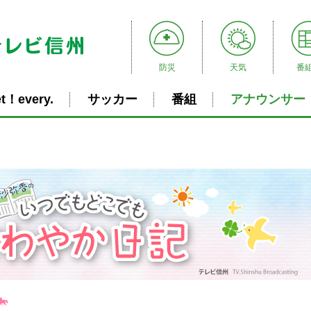
防災
天気
番
t！every.
サッカー
番組
アナウンサー
🐎