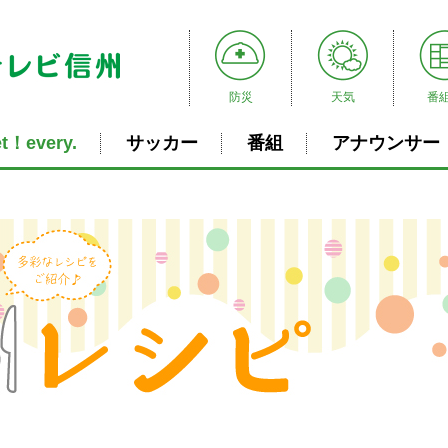
防災
天気
番
t！every.
サッカー
番組
アナウンサー