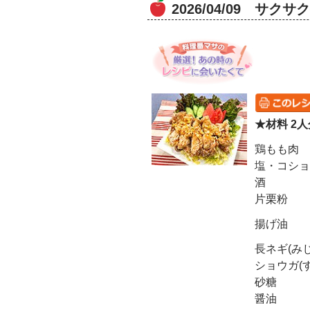
2026/04/09 サ
★材料 2人
鶏もも肉
塩・コショ
酒
片栗粉
揚げ油
長ネギ(み
ショウガ(
砂糖
醤油