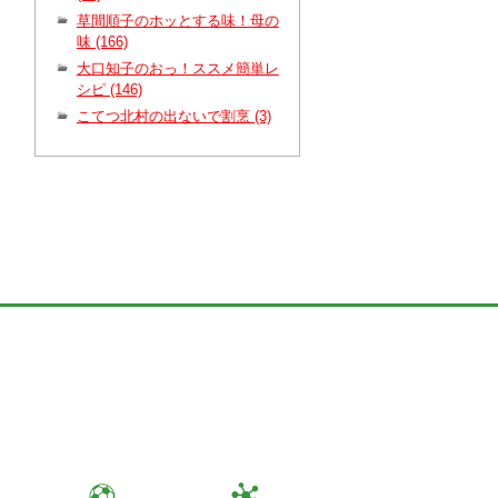
草間順子のホッとする味！母の
味 (166)
大口知子のおっ！ススメ簡単レ
シピ (146)
こてつ北村の出ないで割烹 (3)