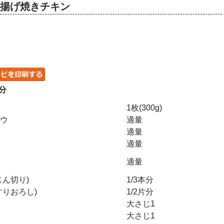
クサク揚げ焼きチキン
分
1枚(300g)
ウ
適量
適量
適量
適量
じん切り)
1/3本分
すりおろし)
1/2片分
大さじ1
大さじ1