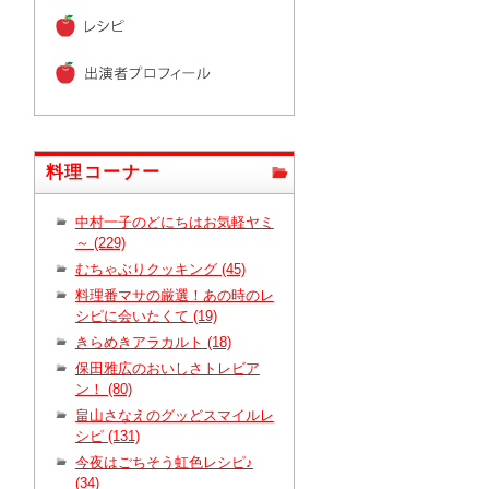
料理コーナー
中村一子のどにちはお気軽ヤミ
～ (229)
むちゃぶりクッキング (45)
料理番マサの厳選！あの時のレ
シピに会いたくて (19)
きらめきアラカルト (18)
保田雅広のおいしさトレビア
ン！ (80)
畠山さなえのグッどスマイルレ
シピ (131)
今夜はごちそう虹色レシピ♪
(34)