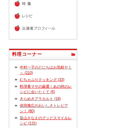
料理コーナー
中村一子のどにちはお気軽ヤミ
～ (210)
むちゃぶりクッキング (33)
料理番マサの厳選！あの時のレ
シピに会いたくて (5)
きらめきアラカルト (18)
保田雅広のおいしさトレビア
ン！ (80)
畠山さなえのグッどスマイルレ
シピ (131)