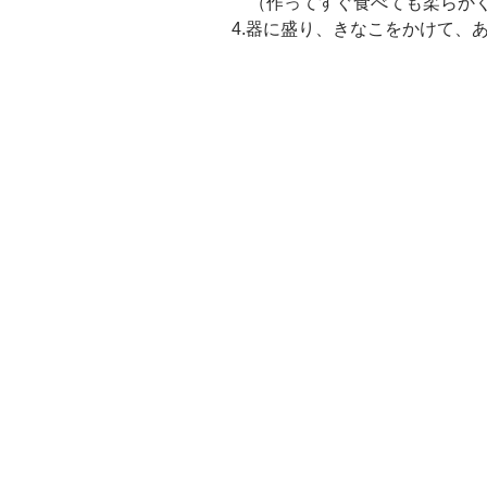
（作ってすぐ食べても柔らか
4.器に盛り、きなこをかけて、