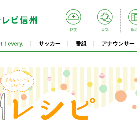
防災
天気
番
t！every.
サッカー
番組
アナウンサー