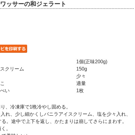
が旬！ワッサーの和ジェラート
1個(正味200g)
スクリーム
150g
少々
こ
適量
べい
1枚
切り、冷凍庫で1晩冷やし固める。
を入れ、少し細かくしバニラアイスクリーム、塩を少々入れ、
する。途中で上下を返し、かたまりは崩してさらにまわす。
頂く。