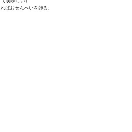
くて美味しい）
あればおせんべいを飾る。