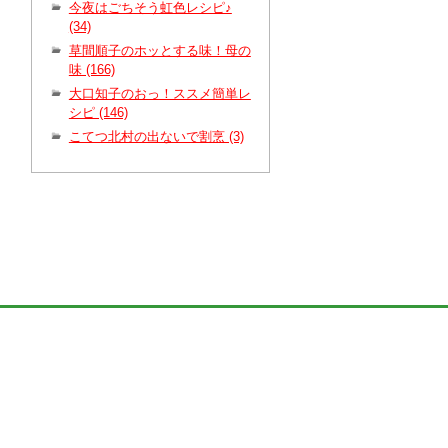
今夜はごちそう虹色レシピ♪
(34)
草間順子のホッとする味！母の
味 (166)
大口知子のおっ！ススメ簡単レ
シピ (146)
こてつ北村の出ないで割烹 (3)