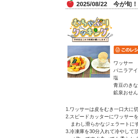
2025/08/22 今
ワッサー
バニラアイ
塩
青豆のきな
鉱泉おせん
1.ワッサーは皮をむき一口大に
2.スピードカッターにワッサー
まわし滑らかなジェラートに
3.冷凍庫を30分入れて冷やして